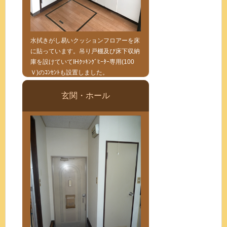
水拭きがし易いクッションフロアーを床
に貼っています。吊り戸棚及び床下収納
庫を設けていてIHｸｯｷﾝｸﾞﾋｰﾀｰ専用(100
Ｖ)のｺﾝｾﾝﾄも設置しました。
玄関・ホール