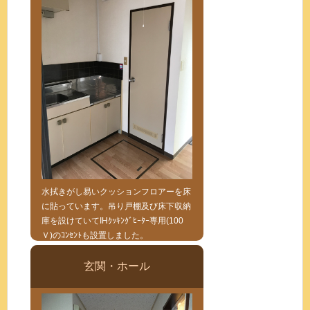
水拭きがし易いクッションフロアーを床
に貼っています。吊り戸棚及び床下収納
庫を設けていてIHｸｯｷﾝｸﾞﾋｰﾀｰ専用(100
Ｖ)のｺﾝｾﾝﾄも設置しました。
玄関・ホール